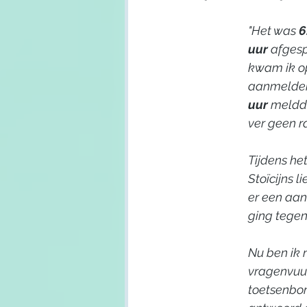
"Het was 
6
uur
 afgesp
kwam ik op
aanmelden 
uur 
meldde
ver geen ra
Tijdens he
Stoïcijns l
er een aan 
ging tegen
Nu ben ik 
vragenvuur
toetsenbor