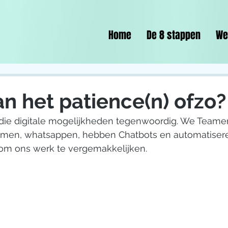
Home
De 8 stappen
We
an het patience(n) ofzo?
 die digitale mogelijkheden tegenwoordig. We Team
etimen, whatsappen, hebben Chatbots en automatisere
om ons werk te vergemakkelijken.