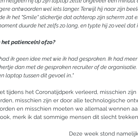
n hetgeen hij op zijn laptop zette ongeveer een minuut a
gere antwoorden wel iets langer. Terwijl hij naar zijn be
 ik het "Smile" stickertje dat achterop zijn scherm zat 
ment duurde het zelfs zo lang, en typte hij zo veel dat i
 het patience(n) ofzo?
had ik geen idee met wie ik had gesproken. Ik had meer 
ckertje dan met de gesproken recruiter of de organisatie.
en laptop tussen dit gevoel in.."  
et tijdens het Coronatijdperk verleerd, misschien zijn
rden, misschien zijn er door alle technologische ont
worden en misschien moeten we allemaal wennen aa
 ook, merk ik dat sommige mensen dit slecht trekken
Deze week stond namelijk 