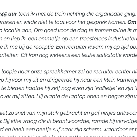
:45 uur
 toen ik met de trein richting die organisatie ging
roken en wilde niet te laat voor het gesprek komen. 
Om 
 locatie aan, Om goed voor de dag te komen wilde ik mij
en liep ik  een ommetje op een troosteloos industrieterr
 ik me bij de receptie. Een recruiter kwam mij op tijd oph
riteiten. Dit kon nog weleens een leuke sollicitatie worde
t loopje naar onze spreekkamer zei de recruiter echter ni
iep hij voor mij uit en dirigeerde hij naar een klein kamertj
te bieden haalde hij zelf nog even zijn "koffietje" en zijn "
over mij zitten. Hij klapte de laptop open en begon zijn 
niet zo snel van mijn stuk gebracht en gaf netjes antwoor
. Bij elke vraag die ik beantwoordde, ramde hij vervolgen
d en keek een beetje suf naar zijn scherm. waardoor er t