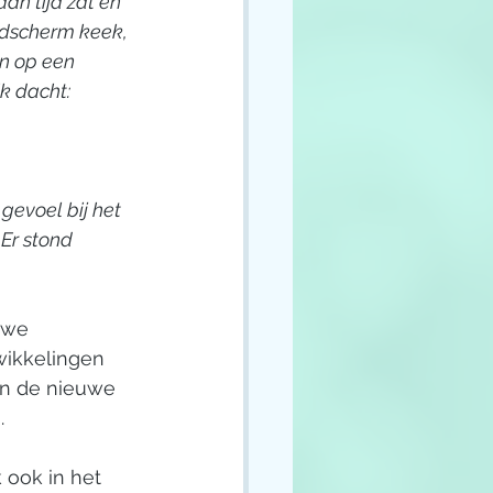
an tijd zat en 
eldscherm keek, 
en op een 
k dacht: 
gevoel bij het 
 Er stond 
 we 
wikkelingen 
n de nieuwe 
. 
ook in het 