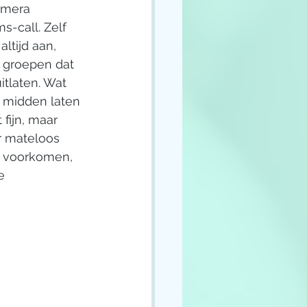
amera 
s-call. Zelf 
altijd aan, 
e groepen dat 
laten. Wat 
et midden laten 
fijn, maar 
r mateloos 
 voorkomen, 
e 