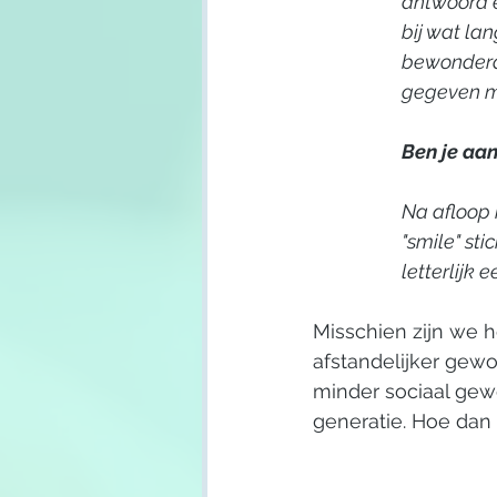
antwoord e
bij wat lan
bewonderde
gegeven mo
Ben je aan
Na afloop 
"smile" sti
letterlijk e
Misschien zijn we h
afstandelijker gewo
minder sociaal ge
generatie. Hoe dan