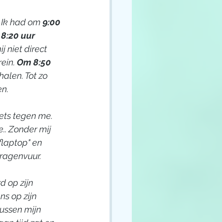
. Ik had om
 9:00 
8:20 uur
 niet direct 
ein. 
Om 8:50 
alen. Tot zo 
n. 
ets tegen me. 
e.. Zonder mij 
flaptop" en 
vragenvuur. 
d op zijn 
s op zijn 
ussen mijn 