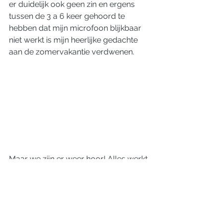
er duidelijk ook geen zin en ergens 
tussen de 3 a 6 keer gehoord te 
hebben dat mijn microfoon blijkbaar 
niet werkt is mijn heerlijke gedachte 
aan de zomervakantie verdwenen. 
Maar we zijn er weer hoor! Alles werkt 
inmiddels. Updates zijn gedaan, alles 
is opgeladen, mail is weggewerkt en 
de eerste kandidaten zijn weer 
benaderd! Het leuke is dat de 
kandidaten die reageren opgeladen 