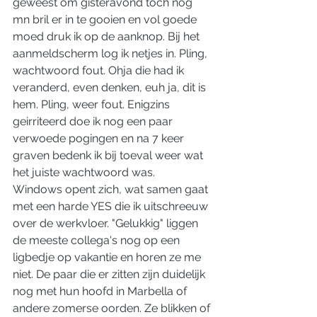
geweest om gisteravond toch nog 
mn bril er in te gooien en vol goede 
moed druk ik op de aanknop. Bij het 
aanmeldscherm log ik netjes in. Pling, 
wachtwoord fout. Ohja die had ik 
veranderd, even denken, euh ja, dit is 
hem. Pling, weer fout. Enigzins 
geirriteerd doe ik nog een paar 
verwoede pogingen en na 7 keer 
graven bedenk ik bij toeval weer wat 
het juiste wachtwoord was. 
Windows opent zich, wat samen gaat 
met een harde YES die ik uitschreeuw 
over de werkvloer. "Gelukkig" liggen 
de meeste collega's nog op een 
ligbedje op vakantie en horen ze me 
niet. De paar die er zitten zijn duidelijk 
nog met hun hoofd in Marbella of 
andere zomerse oorden. Ze blikken of 