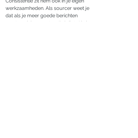
Consistentie zit hem ook in je eigen 
werkzaamheden. Als sourcer weet je 
dat als je meer goede berichten 
verstuurd, je meer tractie krijgt. Als je 
iedere maand 200 berichten wil 
versturen naar kandidaten, schrikt dit 
de gemiddelde recruiter af. Als je 
iedere dag 9 berichtjes verstuurd 
naar kandidaten(wat je ongeveer in 
1,5-2 uur kost en wat omgerekend 
200 berichten per maand is) dan zit 
daar consistentie in en een ritme. Je 
zult versteld staan van de resultaten.
Doe er je voordeel mee en tot de 
volgende update! (hoop dat ik 
consistent kan blijven posten :-D )
Groetjes 